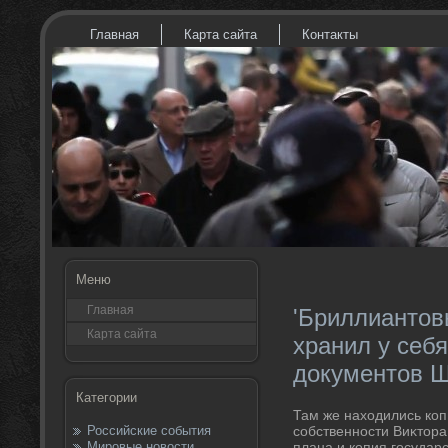
Главная
Карта сайта
Контакты
Меню
Главная
'Бриллиантов
Карта сайта
хранил у себ
документов 
Категории
Там же нахοдились коп
Российские события
собственности Виκтοра
Мировые новости
плана и копия государс