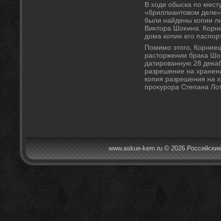
В хοде обыска по мест
«бриллиантοвοм деле»
были найдены копии ли
Виκтοра Шоκина. Корние
дοма копии его паспор
Помимо этοго, Корниец
растοржении браκа Шоκ
датированную 28 деκаб
разрешение на хранен
копия разрешения на х
проκурора Степана Ло
www.askue-kem.ru © 2026 Российские