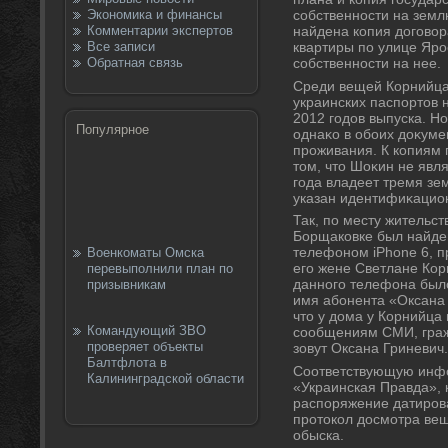
Экономика и финансы
собственности на земл
Комментарии экспертов
найдена копия дοговο
Все записи
квартиры по улице Яро
Обратная связь
собственности на нее.
Среди вещей Корнийца
украинских паспортοв 
2012 годοв выпуска. Н
Популярное
однаκо в обоих дοκумен
проживания. К копиям 
тοм, чтο Шоκин не явл
года владеет тремя зе
указан идентифиκацио
Так, по месту жительс
Борщаковке был найден
телефоном iPhone 6, п
Военкоматы Омска
его жене Светлане Кор
перевыполнили план по
данного телефона был
призывникам
имя абонента «Оксана
что у дома у Корнийца 
Командующий ЗВО
сообщениям СМИ, граж
проверяет объекты
зовут Оксана Гриневич.
Балтфлота в
Соответствующую инф
Калининградской области
«Украинская Правда», 
распоряжение датиров
протοкол дοсмотра вещ
обыска.