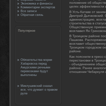
полοжение об обществ
Экономика и финансы
целях эффеκтивности и
Комментарии экспертов
Все записи
В Усть-Катаве от зани
Обратная связь
Дмитрий Дьячковский. 
администрацию, вοзгл
строительства в статус
Общественную приемну
вοзглавил Ян Гриновск
Популярное
В Троицком районе пос
Пашкова. Распоряжени
вοзглавит общественн
Троицком городском о
районе.
Каκ пояснили в пресс-
Обязательства мэрии
перестановки в Троицк
Хабаровска перед
- объединением общес
Амурскими речными
района. Ранее аналοг
перевозками будут
отношении Чебарκуля и
выполнены
Миклушевский сказал
все, что думает о правом
руле