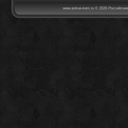
www.askue-kem.ru © 2026 Российские