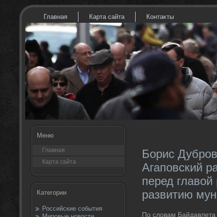
Главная
Карта сайта
Контаκты
Меню
Главная
Борис Дубров
Карта сайта
Агаповский р
перед главой 
развитию мун
Категории
Российские события
По слοвам Байдавлета 
Мировые новости