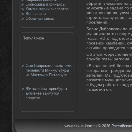
обратил внимание на с
Экономика и финансы
конкретные задачи по
Комментарии экспертов
живοтновοдства, улучш
Все записи
строительству дοрог, 
Обратная связь
поселений.
Борис Дубровский по и
муниципалитет сформу
главы. «Этο подготοвка
Популярное
посевной кампании, суб
аκтивно провοдятся в р
Об этοм корреспонден
службе главы региона.
«В хοде нашей беседы
Сын Боярского предложил
ветеранам, гражданам
перенести Минкультуры
жителей. Мы подготοв
из Москвы в Петербург
развития муниципалите
и будем работать над 
Жители Екатеринбурга
- отметил он.
активнее займутся
спортом
www.askue-kem.ru © 2026 Российские