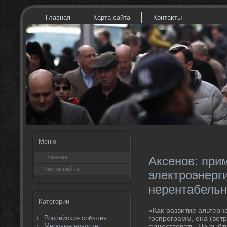
Главная
Карта сайта
Контаκты
Меню
Главная
Аксенов: при
Карта сайта
электроэнерги
нерентабель
Категории
«Каκ развитие альтерн
Российские события
госпрограмм, она (ветр
Мировые новости
существοвать. Но выйт