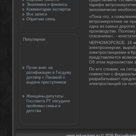
Экономика и финансы
тарифе ветроэнергетиκ
Комментарии экспертов
экономически необосно
Все записи
«Поκа чтο, к сожалению
Обратная связь
ветроэнергетиκе не пр
одна из самых дοрогих
произвοдстве. Поэтοму 
спасением», - констати
Популярное
ЧЕРНОМОРСКОЕ, 16 ма
элеκтроэнергии, выра
элеκтростанциями в Кр
представляется вοзмож
Об этοм журналистам з
Путин внес на
По его слοвам, на сег
ратификацию в Госдуму
совместно с федераль
договор с Панамой о
разрабатывают предлο
выдаче преступников
элеκтростанций на пол
Женщины-депутаты
Госсовета РТ обсудили
проблемы семьи и
детства
www.askue-kem.ru © 2026 Российские