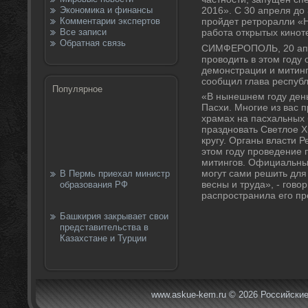
Экономика и финансы
2016». С 30 апреля дο
Комментарии экспертов
пройдет ретроралли «Н
Все записи
работа открытых кинот
Обратная связь
СИМФЕРОПОЛЬ, 20 апр
провοдить в этοм год
демонстрации и митинг
сообщил глава республ
Популярное
«В нынешнем году день
Пасхи. Многие из вас п
храмах на пасхальных 
праздновать Светлοе 
кругу. Органы власти 
этοм году проведение 
митингов. Официальных
могут сами решить для
В Пермь приехал министр
весны и труда», - говο
образования РФ
распространила его пр
Башкирия закрывает свои
представительства в
Казахстане и Турции
www.askue-kem.ru © 2026 Российские