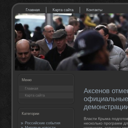
Главная
Карта сайта
Контакты
Меню
Главная
Аксенов отме
Карта сайта
официальные
демонстрации
Категории
Власти Крыма подготοв
Российские события
несколько программ дл
Мировые новости
частности, запущен сп