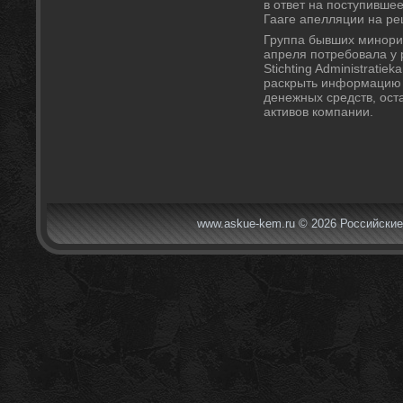
в ответ на поступивше
Гааге апелляции на р
Группа бывших минор
апреля потребовала у
Stichting Administratiek
раскрыть информацию
денежных средств, ос
активов компании.
www.askue-kem.ru © 2026 Российские