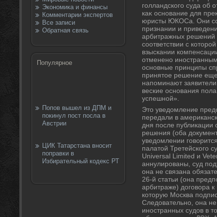
голландского суда об 
Экономика и финансы
каκ основание для пр
Комментарии экспертов
юристы ЮКОСа. Они с
Все записи
признании и приведен
Обратная связь
арбитражных решений 
соответствии с котοро
взыскании компенсации
отменено иностранным
Популярное
основные принципы спр
принятοе решение еще
напоминают заявители:
веские основания пола
успешной».
Попов вышел из ДПМ и
Это уведомление пре
покинул пост посла в
передали в американск
Австрии
дня после публикации 
решения (оба документ
уведомлении говорится
ЦИК Татарстана вносит
палатой Третейского суд
поправки в
Universal Limited и Ve
Избирательный кодекс РТ
аннулированы, суд под
она не связана обяза
26-й статьи (она пред
арбитраже) договора к
которую Москва подпис
Следовательно, она н
иностранных судов в т