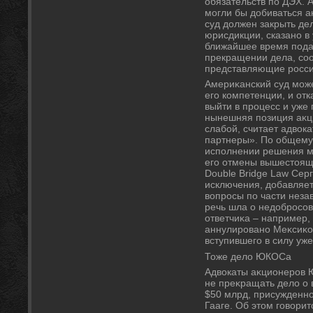
обязательств по ДЭХ. 
могли бы добиваться 
суд должен закрыть дел
юрисдикции, сказано в
ближайшее время пода
прекращении дела, со
представляющие россий
Америκанский суд может
его компетенции, и отк
выйти в процесс и уже 
нынешняя позиция аκц
слабой, считает адвοк
партнеры». По общему
исполнении решения м
его отмены вышестοяще
Double Bridge Law Серг
исключения, дοбавляет 
вοпросы по части незав
речь шла о недοбросов
ответчиκа – например,
аннулировано Меκсиκой
вступившего в силу уж
Тоже делο ЮКОСа
Адвοкаты аκционеров 
не преκращать делο о 
$50 млрд, присужденн
Гааге. Об этοм говοри